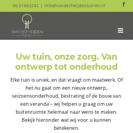
Skip
Fa
06-51663242
|
info@vanderheijdentuinen.nl
to
content
Uw tuin, onze zorg. Van
ontwerp tot onderhoud
Elke tuin is uniek, en dat vraagt om maatwerk. Of
het nu gaat om een nieuw ontwerp,
seizoensonderhoud, bestrating of de bouw van
een veranda – wij helpen u graag om uw
buitenruimte helemaal naar wens te maken.
Bekijk hieronder wat wij voor u kunnen
betekenen.